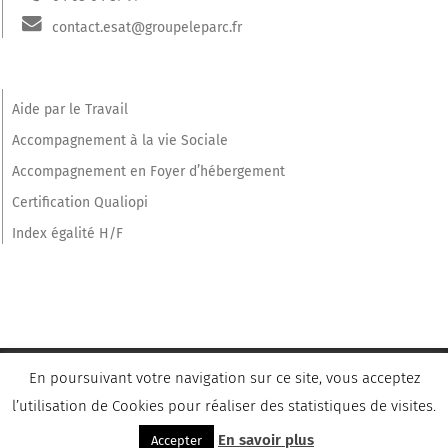
contact.esat@groupeleparc.fr
Aide par le Travail
Accompagnement à la vie Sociale
Accompagnement en Foyer d’hébergement
Certification Qualiopi
Index égalité H/F
En poursuivant votre navigation sur ce site, vous acceptez
l’utilisation de Cookies pour réaliser des statistiques de visites.
Copyright © 2016 - 2026
Groupe Le Parc
| Développé par
Emmaluc
Communication
| voir les
Mentions légales
En savoir plus
Accepter