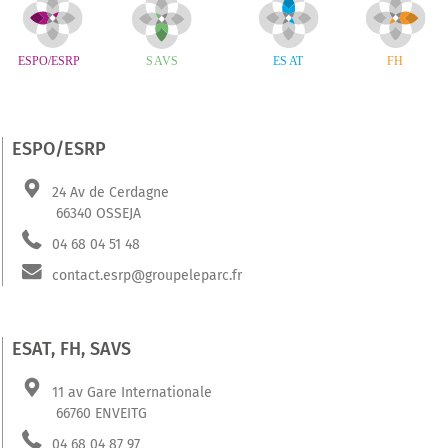
ESPO/ESRP
24 Av de Cerdagne
66340 OSSEJA
04 68 04 51 48
contact.esrp@groupeleparc.fr
ESAT, FH, SAVS
11 av Gare Internationale
66760 ENVEITG
04 68 04 87 97